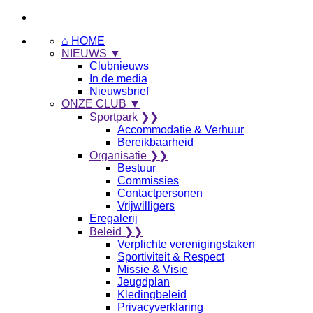
⌂ HOME
NIEUWS ▼
Clubnieuws
In de media
Nieuwsbrief
ONZE CLUB ▼
Sportpark ❯❯
Accommodatie & Verhuur
Bereikbaarheid
Organisatie ❯❯
Bestuur
Commissies
Contactpersonen
Vrijwilligers
Eregalerij
Beleid ❯❯
Verplichte verenigingstaken
Sportiviteit & Respect
Missie & Visie
Jeugdplan
Kledingbeleid
Privacyverklaring