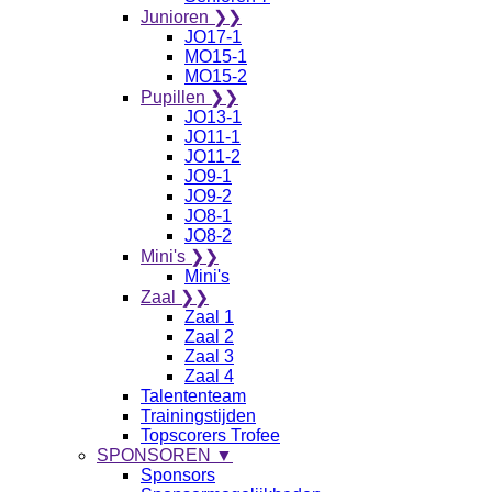
Junioren ❯❯
JO17-1
MO15-1
MO15-2
Pupillen ❯❯
JO13-1
JO11-1
JO11-2
JO9-1
JO9-2
JO8-1
JO8-2
Mini's ❯❯
Mini's
Zaal ❯❯
Zaal 1
Zaal 2
Zaal 3
Zaal 4
Talententeam
Trainingstijden
Topscorers Trofee
SPONSOREN ▼
Sponsors