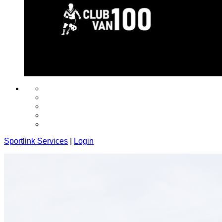
Sportlink Services
|
Login