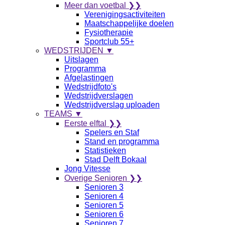
Meer dan voetbal ❯❯
Verenigingsactiviteiten
Maatschappelijke doelen
Fysiotherapie
Sportclub 55+
WEDSTRIJDEN ▼
Uitslagen
Programma
Afgelastingen
Wedstrijdfoto's
Wedstrijdverslagen
Wedstrijdverslag uploaden
TEAMS ▼
Eerste elftal ❯❯
Spelers en Staf
Stand en programma
Statistieken
Stad Delft Bokaal
Jong Vitesse
Overige Senioren ❯❯
Senioren 3
Senioren 4
Senioren 5
Senioren 6
Senioren 7